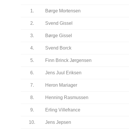
1.
Børge Mortensen
2.
Svend Gissel
3.
Børge Gissel
4.
Svend Borck
5.
Finn Brinck Jørgensen
6.
Jens Juul Eriksen
7.
Heron Mariager
8.
Henning Rasmussen
9.
Erling Villefrance
10.
Jens Jepsen