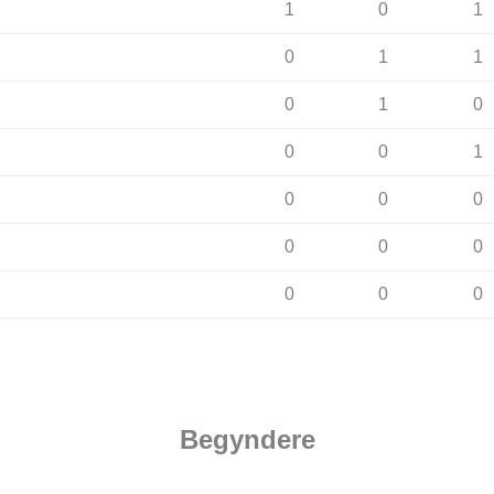
1
0
1
0
1
1
0
1
0
0
0
1
0
0
0
0
0
0
0
0
0
Begyndere