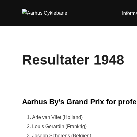
Videre
til
Inform
indhold
Resultater 1948
Aarhus By’s Grand Prix for profe
Arie van Vliet (Holland)
Louis Gerardin (Frankrig)
Joseph Scherens (Belgien)