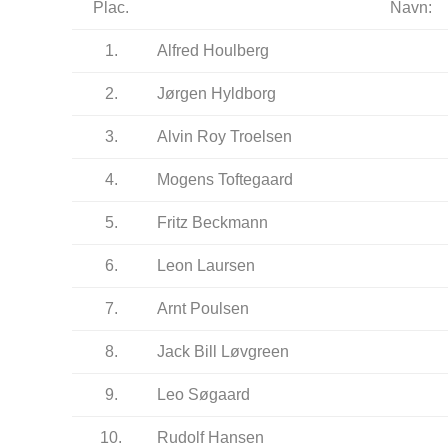
Plac.
Navn:
1.
Alfred Houlberg
2.
Jørgen Hyldborg
3.
Alvin Roy Troelsen
4.
Mogens Toftegaard
5.
Fritz Beckmann
6.
Leon Laursen
7.
Arnt Poulsen
8.
Jack Bill Løvgreen
9.
Leo Søgaard
10.
Rudolf Hansen