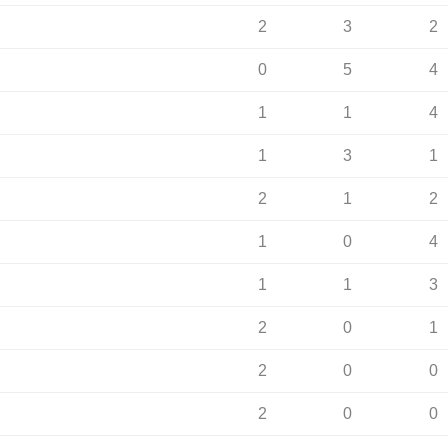
2
3
2
0
5
4
1
1
4
1
3
1
2
1
2
1
0
4
1
1
3
2
0
1
2
0
0
2
0
0