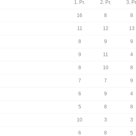
1. Pr.
2. Pr.
3. Pr
16
8
8
11
12
13
8
9
9
9
11
4
8
10
8
7
7
9
6
9
4
5
8
8
10
3
3
6
8
5