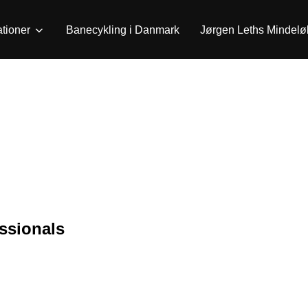
ationer
Banecykling i Danmark
Jørgen Leths Mindelø
ssionals