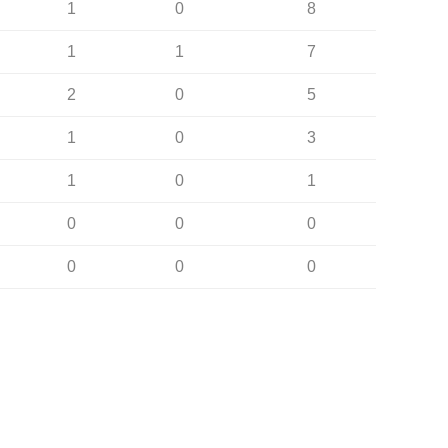
1
0
8
1
1
7
2
0
5
1
0
3
1
0
1
0
0
0
0
0
0