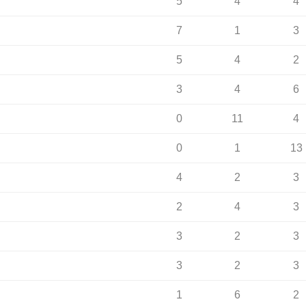
5
4
4
7
1
3
5
4
2
3
4
6
0
11
4
0
1
13
4
2
3
2
4
3
3
2
3
3
2
3
1
6
2