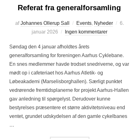
Referat fra generalforsamling
Udgivet
af
Johannes Ollerup Sall
Events
,
Nyheder
6.
d.
januar 2026
Ingen kommentarer
Søndag den 4 januar afholdtes årets
generalforsamling for foreningen Aarhus Cyklebane.
En snes medlemmer havde trodset snedriverne, og var
mødt op i cafeteriaet hos Aarhus Atletik- og
Løbeakademi (Marselisborghallen). Særligt punktet
vedrørende fremtidsplanerne for projekt Aarhus-Hallen
gav anledning til spørgelyst. Derudover kunne
bestyrelses præsentere et større aktivitetsniveau end
ventet, grundet udskydelsen af den gamle cykelbanes
…