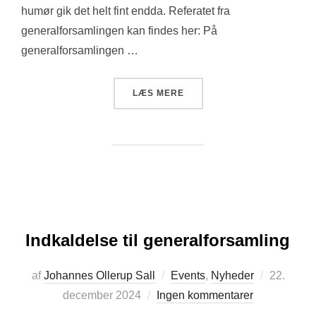
humør gik det helt fint endda. Referatet fra
generalforsamlingen kan findes her: På
generalforsamlingen …
“REFERAT FRA GENERALF
LÆS MERE
Indkaldelse til generalforsamling
Udgivet
af
Johannes Ollerup Sall
Events
,
Nyheder
22.
d.
december 2024
Ingen kommentarer