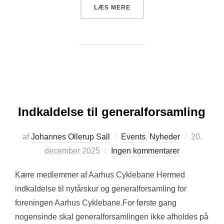
“REFERAT FRA GENERALF
LÆS MERE
Indkaldelse til generalforsamling
Udgivet
af
Johannes Ollerup Sall
Events
,
Nyheder
20.
d.
december 2025
Ingen kommentarer
Kære medlemmer af Aarhus Cyklebane Hermed
indkaldelse til nytårskur og generalforsamling for
foreningen Aarhus Cyklebane.For første gang
nogensinde skal generalforsamlingen ikke afholdes på