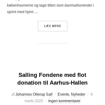
københavnerne og tage titlen som danmarksmester i
sprint med hjem …
“PER SARTO I HALL OF FAM
LÆS MERE
Salling Fondene med flot
donation til Aarhus-Hallen
Udgivet
af
Johannes Ollerup Sall
Events
,
Nyheder
4.
d.
marts 2025
Ingen kommentarer