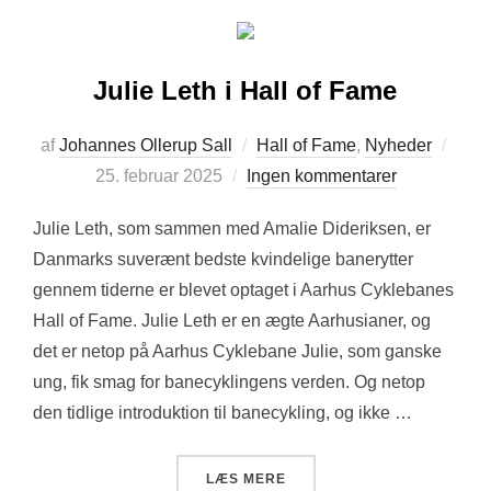
Julie Leth i Hall of Fame
Udgi
af
Johannes Ollerup Sall
Hall of Fame
,
Nyheder
d.
25. februar 2025
Ingen kommentarer
Julie Leth, som sammen med Amalie Dideriksen, er
Danmarks suverænt bedste kvindelige banerytter
gennem tiderne er blevet optaget i Aarhus Cyklebanes
Hall of Fame. Julie Leth er en ægte Aarhusianer, og
det er netop på Aarhus Cyklebane Julie, som ganske
ung, fik smag for banecyklingens verden. Og netop
den tidlige introduktion til banecykling, og ikke …
“JULIE LETH I HALL OF FAM
LÆS MERE