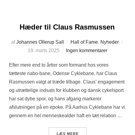
Hæder til Claus Rasmussen
Udgi
af
Johannes Ollerup Sall
Hall of Fame
,
Nyheder
d.
19. marts 2025
Ingen kommentarer
Efter mere end to årtier som formand hos vores
tætteste nabo-bane, Odense Cyklebane, har Claus
Rasmussen valgt at træde tilbage. Claus’ engagement
og utrættelige indsats for klubben og dansk cykelsport
har sat dybe spor, og hans afgang markerer
afslutningen på en epoke. På Aarhus Cyklebane har vi
gennem en hel menneskealder haft en tæt relation …
“HÆDER TIL CLAUS RASM
LÆS MERE