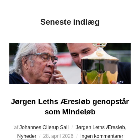
til
indhold
Seneste indlæg
Jørgen Leths Æresløb genopstår
som Mindeløb
af
Johannes Ollerup Sall
Jørgen Leths Æresløb
,
Udgivet
Nyheder
28. april 2026
Ingen kommentarer