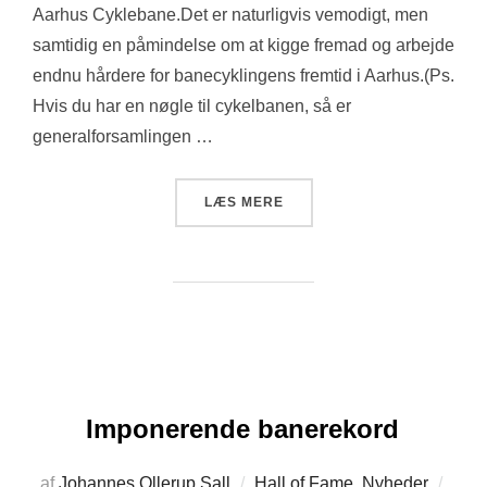
Aarhus Cyklebane.Det er naturligvis vemodigt, men
samtidig en påmindelse om at kigge fremad og arbejde
endnu hårdere for banecyklingens fremtid i Aarhus.(Ps.
Hvis du har en nøgle til cykelbanen, så er
generalforsamlingen …
“INDKALDELSE TIL GENER
LÆS MERE
Imponerende banerekord
Udgi
af
Johannes Ollerup Sall
Hall of Fame
,
Nyheder