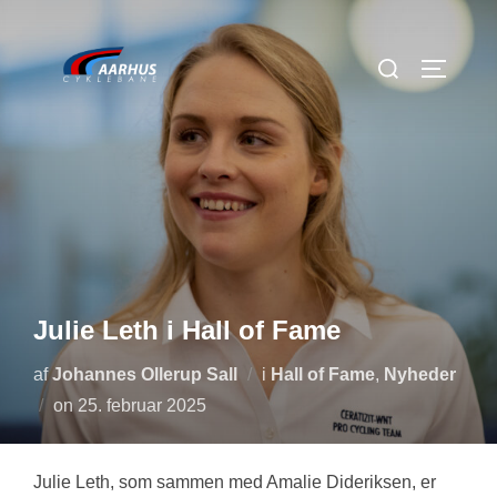
Videre
til
Søg
SLÅ NA
indhold
efter:
Julie Leth i Hall of Fame
af
Johannes Ollerup Sall
i
Hall of Fame
,
Nyheder
Udgivet
on
25. februar 2025
d.
Julie Leth, som sammen med Amalie Dideriksen, er