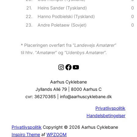
21.
Heins Sander (Tyskland)
0
22.
Hanno Podbielski (Tyskland)
0
23.
Andre Poletaew (Sovjet)
0
* Placeringen overført fra “
Landevejs Amatører
”
til hhv. “
Amatører
” og
“
Udenbys Amatører
“
.
Instagram
Facebook
YouTube
Aarhus Cyklebane
Jyllands Allé 79 | 8000 Aarhus C
cvr: 36270365 | info@aarhuscyklebane.dk
Privatlivspolitik
Handelsbetingelser
Privatlivspolitik
Copyright © 2026 Aarhus Cyklebane
Inspiro Theme
af
WPZOOM