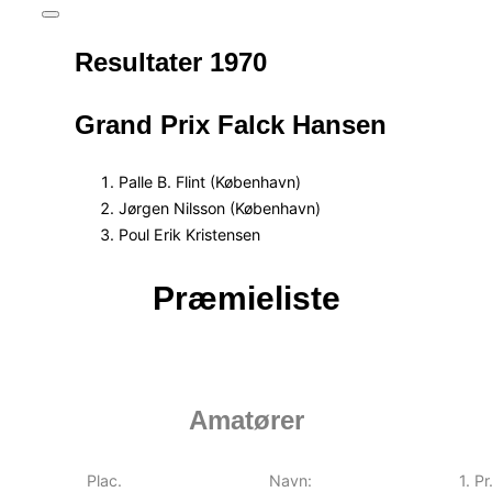
Slå
navigation
Resultater 1970
i
sidekolonne
til/fra
Grand Prix Falck Hansen
Palle B. Flint (København)
Jørgen Nilsson (København)
Poul Erik Kristensen
Præmieliste
Amatører
Plac.
Navn:
1. Pr