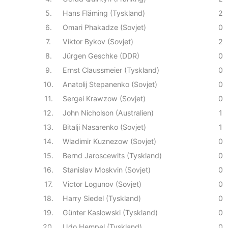
5.
Hans Fläming (Tyskland)
2
6.
Omari Phakadze (Sovjet)
0
7.
Viktor Bykov (Sovjet)
2
8.
Jürgen Geschke (DDR)
0
9.
Ernst Claussmeier (Tyskland)
0
10.
Anatolij Stepanenko (Sovjet)
0
11.
Sergei Krawzow (Sovjet)
0
12.
John Nicholson (Australien)
1
13.
Bitalji Nasarenko (Sovjet)
1
14.
Wladimir Kuznezow (Sovjet)
0
15.
Bernd Jaroscewits (Tyskland)
0
16.
Stanislav Moskvin (Sovjet)
0
17.
Victor Logunov (Sovjet)
0
18.
Harry Siedel (Tyskland)
0
19.
Günter Kaslowski (Tyskland)
0
20.
Udo Hempel (Tyskland)
0