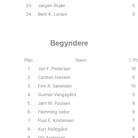
33.
Jørgen Åkjær
0
34.
Bent K. Larsen
0
Begyndere
Plac.
Navn:
1. Pr
1.
Jan F. Pedersen
16
2.
Carsten Hansen
9
3.
Finn R. Sørensen
10
4.
Gunner Vangsgård
5
5.
Jørn M. Poulsen
9
6.
Flemming Isidor
9
7.
Poul E. Kristensen
7
8.
Kurt Abildgård
9
9.
Ole Andersen
8