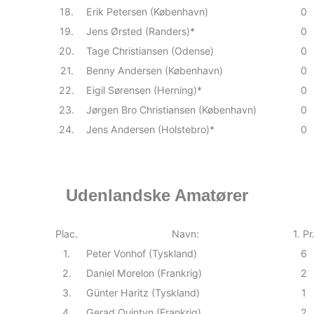
18.
Erik Petersen (København)
0
19.
Jens Ørsted (Randers)*
0
20.
Tage Christiansen (Odense)
0
21.
Benny Andersen (København)
0
22.
Eigil Sørensen (Herning)*
0
23.
Jørgen Bro Christiansen (København)
0
24.
Jens Andersen (Holstebro)*
0
Udenlandske Amatører
Plac.
Navn:
1. Pr
1.
Peter Vonhof (Tyskland)
6
2.
Daniel Morelon (Frankrig)
2
3.
Günter Haritz (Tyskland)
1
4.
Gerad Quintyn (Frankrig)
2