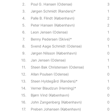
2.
Poul G. Hansen (Odense)
3
3.
Jørgen Schmidt (Randers)*
1
4.
Palle B. Flindt (København)
2
5.
Peter Hansen (København)
2
6.
Leon Jensen (Odense)
1
7.
Benny Pedersen (Skive)*
0
8.
Svend Aage Schmidt (Odense)
1
9.
Jørgen Nilsson (København)
0
10.
Jan Jensen (Odense)
1
11.
Steen Bak Christensen (Odense)
1
12.
Allan Poulsen (Odense)
0
13.
Steen Hyldegård (Randers)*
1
14.
Verner Blaudzun (Herning)*
0
15.
Bjørn Vind (København)
0
16.
John Zangenberg (København)
0
17.
Preben Johansen (København)
0