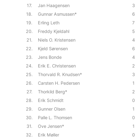
17.
Jan Haagensen
3
18.
Gunnar Asmussen*
6
19.
Erling Leth
7
20.
Freddy Kjeldahl
5
21.
Niels O. Kristensen
4
22.
Kjeld Sørensen
6
23.
Jens Bonde
4
24.
Erik E. Christensen
2
25.
Thorvald R. Knudsen*
3
26.
Carsten H. Pedersen
1
27.
Thorkild Berg*
2
28.
Erik Schmidt
0
29.
Gunner Olsen
1
30.
Palle L. Thomsen
0
31.
Ove Jensen*
1
32.
Erik Møller
0