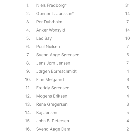
1.
Niels Fredborg*
31
2.
Gunner L. Jonsson*
14
3.
Per Dyhrholm
7
4.
Anker Wonsyld
14
5.
Leo Bay
10
6.
Poul Nielsen
7
7.
Svend Aage Sørensen
5
8.
Jens Jørn Jensen
7
9.
Jørgen Borreschmidt
4
10.
Finn Mølgaard
6
11.
Freddy Sørensen
6
12.
Mogens Eriksen
4
13.
Rene Gregersen
3
14.
Kaj Jensen
5
15.
John B. Petersen
4
16.
Svend Aage Dam
2