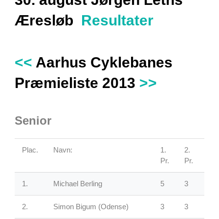
Æresløb
Resultater
<<
Aarhus Cyklebanes
Præmieliste 2013
>>
Senior
Plac.
Navn:
1.
2.
3.
Pr.
Pr.
Pr.
1.
Michael Berling
5
3
3
2.
Simon Bigum (Odense)
3
3
0