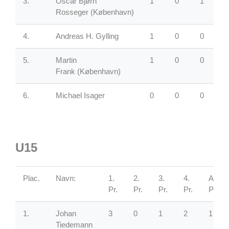
3.
Oscar Bjørn
1
0
1
Rosseger
(København)
4.
Andreas H. Gylling
1
0
0
5.
Martin
1
0
0
Frank
(København)
6.
Michael Isager
0
0
0
U15
Plac.
Navn:
1.
2.
3.
4.
Andre
Pr.
Pr.
Pr.
Pr.
Pr.
1.
Johan
3
0
1
2
1
Tiedemann