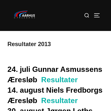
Videre
til
Søg
SLÅ NA
indhold
efter:
Resultater 2013
24. juli Gunnar Asmussens
Æresløb
Resultater
14. august Niels Fredborgs
Æresløb
Resultater
30. august Jørgen Leths