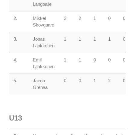
Langballe
2.
Mikkel
2
2
1
0
0
Skovgaard
3.
Jonas
1
1
1
1
0
Laakkonen
4.
Emil
1
1
0
0
0
Laakkonen
5.
Jacob
0
0
1
2
0
Grenaa
U13