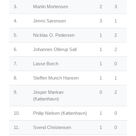
3.
Martin Mortensen
2
3
0
4.
Jimmi Sørensen
3
1
0
5.
Nicklas O. Pedersen
1
2
3
6.
Johannes Ollerup Sall
1
2
1
7.
Lasse Borch
1
0
2
8.
Steffen Munch Hansen
1
1
0
9.
Jesper Mørkøv
0
2
1
(København)
10.
Philip Nielsen
(København)
1
0
1
11.
Svend Christensen
1
0
1