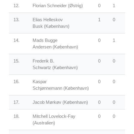
12.
Florian Schneider (Østrig)
0
1
1
13.
Elias Helleskov
1
0
0
Busk
(København)
14.
Mads Bugge
0
1
1
Andersen
(København)
15.
Frederik B.
0
0
1
Schwartz
(København)
16.
Kaspar
0
0
1
Schjønnemann
(København)
17.
Jacob Mørkøv
(København)
0
0
0
18.
Mitchell Lovelock-Fay
0
0
0
(Australien)