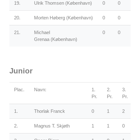
19.
Ulrik Thomsen
(København)
0
0
0
20.
Morten Høberg
(København)
0
0
0
21.
Michael
0
0
0
Grenaa
(København)
Junior
Plac.
Navn:
1.
2.
3.
4
Pr.
Pr.
Pr.
P
1.
Thorlak Franck
0
1
2
2.
Magnus T. Skjøth
1
1
0