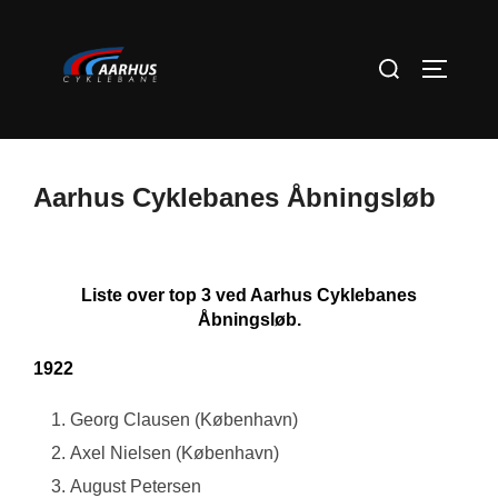
Videre
til
Søg
SLÅ NA
indhold
efter:
Aarhus Cyklebanes Åbningsløb
Liste over top 3 ved Aarhus Cyklebanes
Åbningsløb.
1922
Georg Clausen (København)
Axel Nielsen (København)
August Petersen