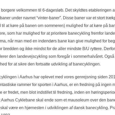
borgere velkommen til 6-dagesløb. Det skyldtes etableringen af
baner under navnet “vinter-baner”. Disse baner var et stort trækp
d til at køre på banen om sommeren) mulighed for at køre på ba
ere, som har mulighed for at prioritere banecykling fremfor land
emma, når man med en indendørs bane kan give mulighed for beg
or bredden og ikke mindst for de aller mindste B/U ryttere. Derfor
plerer den landevejscykling som foregår i sommerhalvåret. Ogs
 for at sikre den fortsatte udvikling af banecyklingen.
klingen i Aarhus har oplevet med vores genrejsning siden 20
antastiske rammer for sporten i Aarhus, er en fredning på ingen 
 er fredet, men blot indstillet til fredning, inden en høringsperi
 at Aarhus Cyklebane skal ende som et mausoleum over den ban
 skal være en hjørnesten i udviklingen af dansk banecykling. 