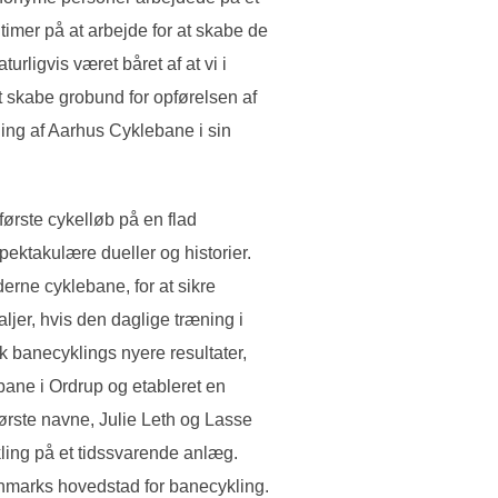
timer på at arbejde for at skabe de
rligvis været båret af at vi i
 skabe grobund for opførelsen af
ning af Aarhus Cyklebane i sin
ørste cykelløb på en flad
pektakulære dueller og historier.
derne cyklebane, for at sikre
jer, hvis den daglige træning i
banecyklings nyere resultater,
ane i Ordrup og etableret en
ørste navne, Julie Leth og Lasse
ling på et tidssvarende anlæg.
anmarks hovedstad for banecykling.