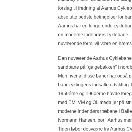
forslag til fredning af Aarhus Cykle
absolutte bedste betingelser for ban
Aarhus har en fungerende cyklebane
en moderne indendørs cyklebane i Aa
nuværende form, vil være en hæmsko
Den nuværende Aarhus Cyklebane er 
sandbane på “galgebakken” i nordbye
Men hver af disse baner har også på 
banecyklingens fortsatte udvikling
1950érne og 1960érne havde foregå
med EM, VM og OL medaljer på stri
moderne indendørs træbane i Baller
Normann Hansen, bor i Aarhus men d
Tiden løber desværre fra Aarhus Cy