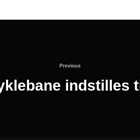
Previous
Previous
lebane indstilles t