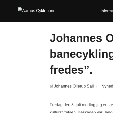
Videre
til
Inform
indhold
Johannes Ol
banecyklin
fredes”.
af
Johannes Ollerup Sall
i
Nyhed
Fredag den 3. juli modtog jeg en læ
kulturstyrelsen. Beskeden var læng