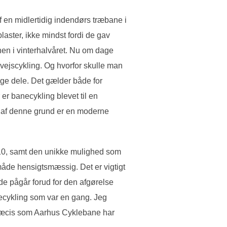
 en midlertidig indendørs træbane i
laster, ikke mindst fordi de gav
nen i vinterhalvåret. Nu om dage
evejscykling. Og hvorfor skulle man
ge dele. Det gælder både for
 er banecykling blevet til en
å af denne grund er en moderne
10, samt den unikke mulighed som
måde hensigtsmæssig. Det er vigtigt
ode pågår forud for den afgørelse
ecykling som var en gang. Jeg
Præcis som Aarhus Cyklebane har