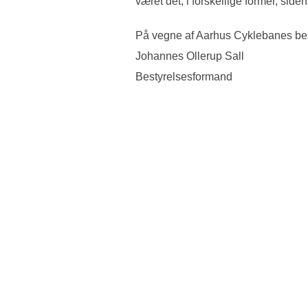
været det, i forskellige former, side
På vegne af Aarhus Cyklebanes be
Johannes Ollerup Sall
Bestyrelsesformand