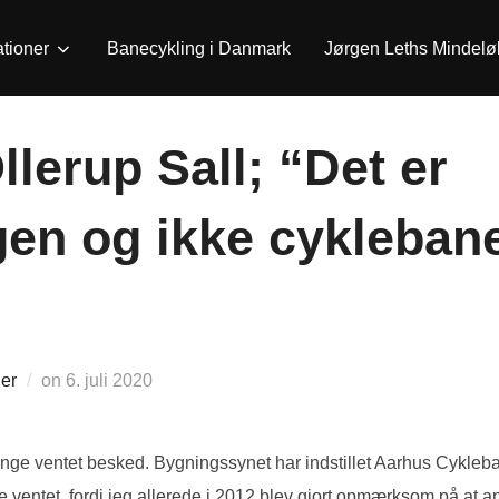
ationer
Banecykling i Danmark
Jørgen Leths Mindelø
lerup Sall; “Det er
gen og ikke cykleban
Udgivet
er
on
6. juli 2020
d.
nge ventet besked. Bygningssynet har indstillet Aarhus Cykleban
e ventet, fordi jeg allerede i 2012 blev gjort opmærksom på at