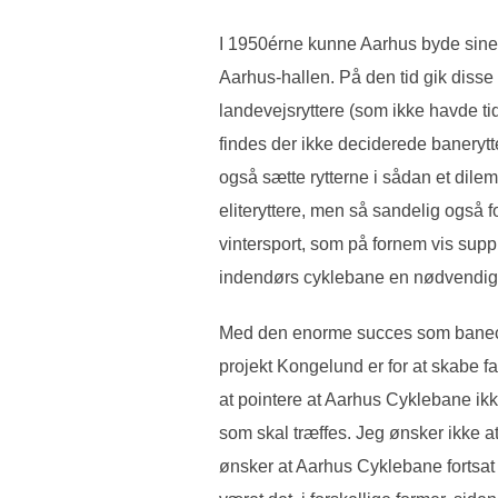
I 1950érne kunne Aarhus byde sine 
Aarhus-hallen. På den tid gik disse 
landevejsryttere (som ikke havde ti
findes der ikke deciderede banerytt
også sætte rytterne i sådan et dil
eliteryttere, men så sandelig også f
vintersport, som på fornem vis sup
indendørs cyklebane en nødvendighed
Med den enorme succes som banecy
projekt Kongelund er for at skabe f
at pointere at Aarhus Cyklebane ikke
som skal træffes. Jeg ønsker ikke
ønsker at Aarhus Cyklebane fortsat