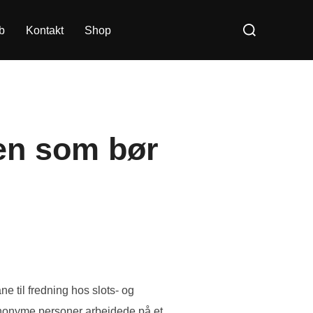
Søg
b
Kontakt
Shop
efter:
en som bør
e til fredning hos slots- og
 anonyme personer arbejdede på et