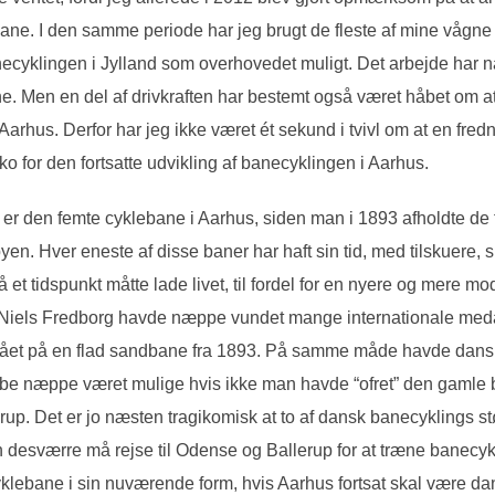
bane. I den samme periode har jeg brugt de fleste af mine vågne 
ecyklingen i Jylland som overhovedet muligt. Det arbejde har natu
. Men en del af drivkraften har bestemt også været håbet om at
rhus. Derfor har jeg ikke været ét sekund i tvivl om at en fred
 for den fortsatte udvikling af banecyklingen i Aarhus.
den femte cyklebane i Aarhus, siden man i 1893 afholdte de f
n. Hver eneste af disse baner har haft sin tid, med tilskuere, s
et tidspunkt måtte lade livet, til fordel for en nyere og mere mo
. Niels Fredborg havde næppe vundet mange internationale medal
et på en flad sandbane fra 1893. På samme måde havde dansk 
be næppe været mulige hvis ikke man havde “ofret” den gamle b
up. Det er jo næsten tragikomisk at to af dansk banecyklings st
esværre må rejse til Odense og Ballerup for at træne banecyk
klebane i sin nuværende form, hvis Aarhus fortsat skal være d