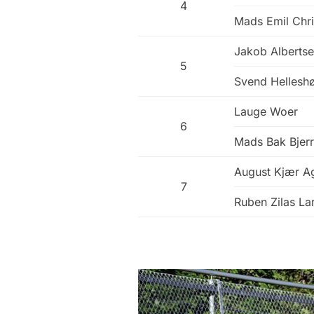
4
Mads Emil Chri
Jakob Alberts
5
Svend Hellesh
Lauge Woer
6
Mads Bak Bjer
August Kjær A
7
Ruben Zilas La