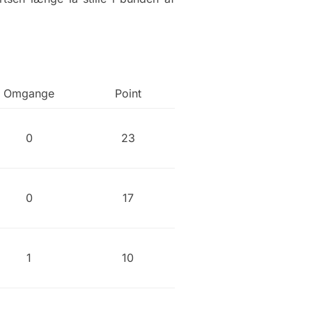
Omgange
Point
0
23
0
17
1
10