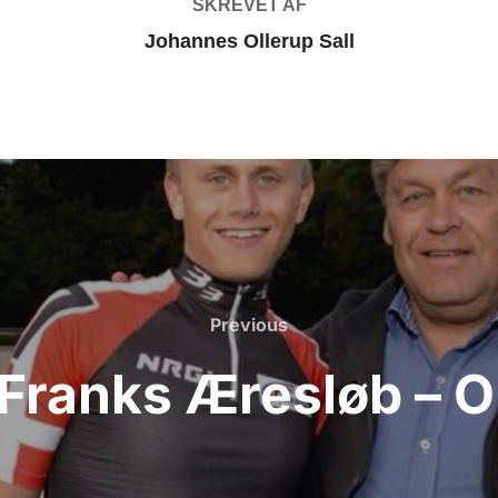
SKREVET AF
Johannes Ollerup Sall
Previous
Previous
 Franks Æresløb – O