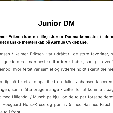
Junior DM
er Eriksen kan nu tilføje Junior Danmarksmestre, til dere
ndt det danske mesterskab på Aarhus Cyklebane.
nsen / Kaimer Eriksen, var udråbt til de store favoritter,
k, lignede deres nærmeste udfordrere. Løbet, som gik ove
tempo, hvor feltet var samlet og rytterne holdt skarpt øje m
urtig på feltets kompakthed da Julius Johansen lancerede
engen, som måtte bruge mange kræfter for at komme tilbage
 med Lilliendal / Munch på hjul, og de to par forsatte der
 Hougaard Holst-Kruse og par nr. 5 med Rasmus Rauch 
 to i front.