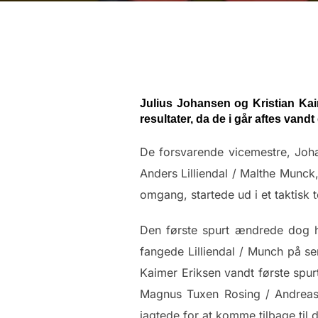
Julius Johansen og Kristian Kaim
resultater, da de i går aftes va
De forsvarende vicemestre, Joha
Anders Lilliendal / Malthe Munc
omgang, startede ud i et taktisk 
Den første spurt ændrede dog h
fangede Lilliendal / Munch på s
Kaimer Eriksen vandt første spurt
Magnus Tuxen Rosing / Andreas
jagtede for at komme tilbage til de