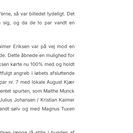
rne, så var billedet tydeligt. Det
m sig, og da de to par vandt en
Kaimer Eriksen var på vej mod en
ede. Dette åbnede en mulighed for
iksen kørte nu 100% med og holdt
tfulgt angreb i løbets afsluttende
r par nr. 7 med lokale August Kjær
entet spurten, som Malthe Munck
Julius Johansen / Kristian Kaimer
 vandt sølv og med Magnus Tuxen
sen længe lå stille i bunden af