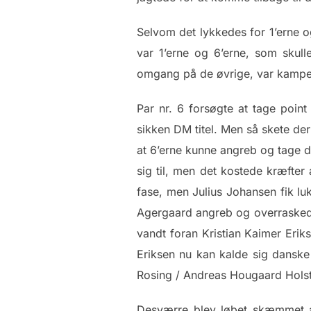
Selvom det lykkedes for 1’erne og
var 1’erne og 6’erne, som skul
omgang på de øvrige, var kampe
Par nr. 6 forsøgte at tage poin
sikken DM titel. Men så skete de
at 6’erne kunne angreb og tage 
sig til, men det kostede kræfter 
fase, men Julius Johansen fik luk
Agergaard angreb og overrasked
vandt foran Kristian Kaimer Erik
Eriksen nu kan kalde sig dansk
Rosing / Andreas Hougaard Holst
Desværre blev løbet skæmmet af