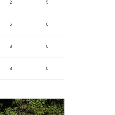
2
5
6
0
8
0
8
0