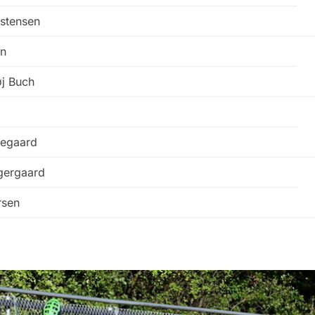
stensen
en
øj Buch
regaard
gergaard
rsen