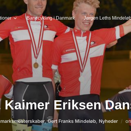
tioner
Banecykling i Danmark
Jørgen Leths Mindelø
 Kaimer Eriksen Dan
marksmesterskaber
,
Gert Franks Mindeløb
,
Nyheder
o