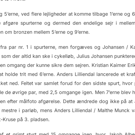
 5’erne, ved flere lejligheder at komme tilbage 1’erne og 6’e
le afgøre spurterne og dermed den endelige sejr i melle
n om bronzen mellem 5’erne og 9’erne.
t fra par nr. 1 i spurterne, men forgæves og Johansen / 
r som der altid kan ske i cykelløb, Julius Johansen punkter
den omgang der kunne sikre dem sejren. Kristian Kaimer Er
at holde trit med 6’erne. Anders Lilliendal lancerede et kraf
ket ned. Feltet var samlet forud for den sidste spurt, hvo
e de øvrige par, med 2,5 omgange igen. Men 7’erne blev h
sen efter målfoto afgørelse. Dette ændrede dog ikke på at 
e mestre i parløb, mens Anders Lilliendal / Malthe Munck
-Kruse på 3. pladsen.
 et grimt styrt med 15 omgange igen, hvor Jakob Albert