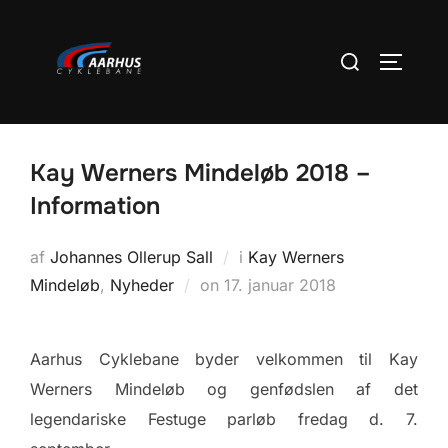
Videre
til
Søg
SLÅ NA
indhold
efter:
Kay Werners Mindeløb 2018 –
Information
af
Johannes Ollerup Sall
i
Kay Werners
Udgivet
Mindeløb
,
Nyheder
on
17. januar 2018
d.
Aarhus Cyklebane byder velkommen til Kay
Werners Mindeløb og genfødslen af det
legendariske Festuge parløb fredag d. 7.