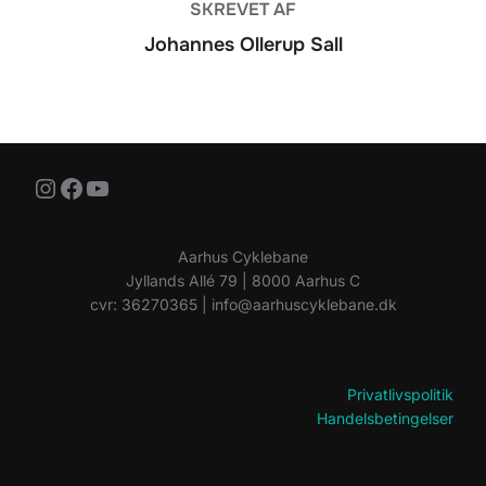
SKREVET AF
Johannes Ollerup Sall
Instagram
Facebook
YouTube
Aarhus Cyklebane
Jyllands Allé 79 | 8000 Aarhus C
cvr: 36270365 | info@aarhuscyklebane.dk
Privatlivspolitik
Handelsbetingelser