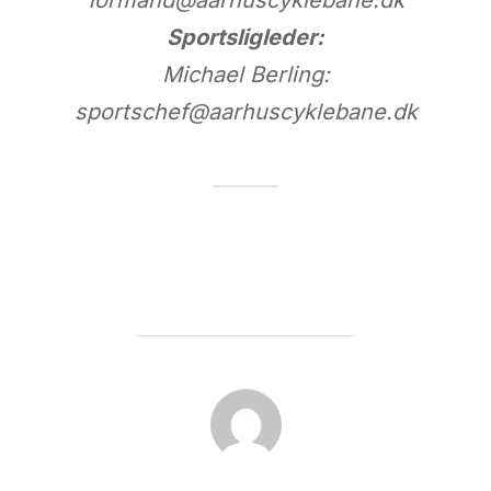
formand@aarhuscyklebane.dk
Sportsligleder:
Michael Berling:
sportschef@aarhuscyklebane.dk
FORFATTER