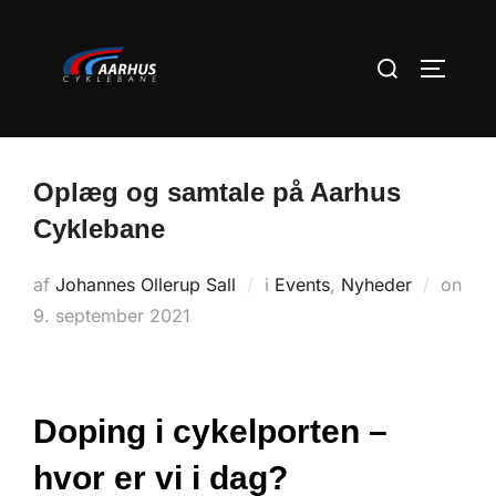
Videre
til
Søg
SLÅ NA
indhold
efter:
Oplæg og samtale på Aarhus
Cyklebane
af
Johannes Ollerup Sall
i
Events
,
Nyheder
on
Udgivet
9. september 2021
d.
Doping i cykelporten –
hvor er vi i dag?