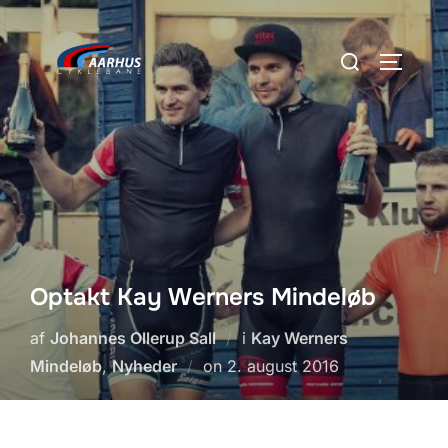
Videre
til
Søg
SLÅ NA
indhold
efter:
Optakt Kay Werners Mindeløb
af
Johannes Ollerup Sall
i
Kay Werners
Udgivet
Mindeløb
,
Nyheder
on
2. august 2016
d.