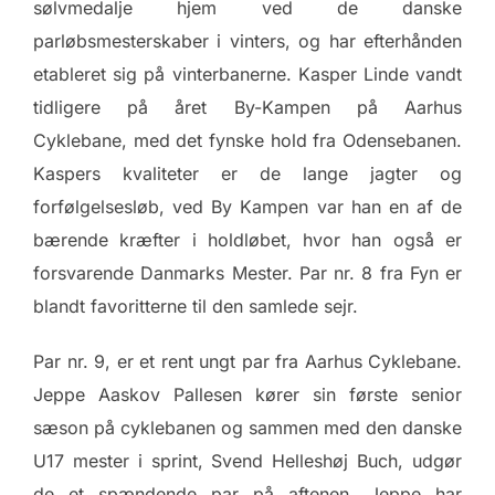
sølvmedalje hjem ved de danske
parløbsmesterskaber i vinters, og har efterhånden
etableret sig på vinterbanerne. Kasper Linde vandt
tidligere på året By-Kampen på Aarhus
Cyklebane, med det fynske hold fra Odensebanen.
Kaspers kvaliteter er de lange jagter og
forfølgelsesløb, ved By Kampen var han en af de
bærende kræfter i holdløbet, hvor han også er
forsvarende Danmarks Mester. Par nr. 8 fra Fyn er
blandt favoritterne til den samlede sejr.
Par nr. 9, er et rent ungt par fra Aarhus Cyklebane.
Jeppe Aaskov Pallesen kører sin første senior
sæson på cyklebanen og sammen med den danske
U17 mester i sprint, Svend Helleshøj Buch, udgør
de et spændende par på aftenen. Jeppe har