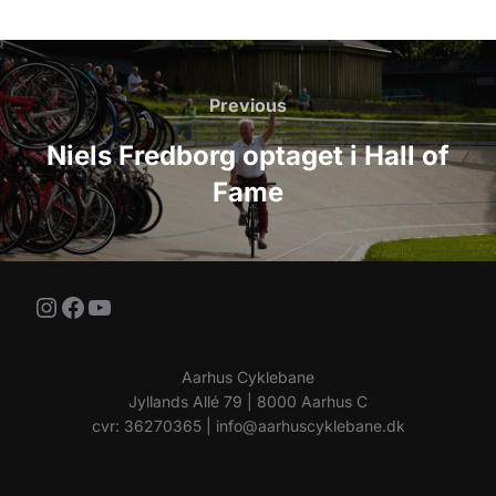
Indlægsnavigation
Previous
Previous
Niels Fredborg optaget i Hall of
Fame
Instagram
Facebook
YouTube
Aarhus Cyklebane
Jyllands Allé 79 | 8000 Aarhus C
cvr: 36270365 | info@aarhuscyklebane.dk