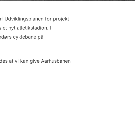
f Udviklingsplanen for projekt
t nyt atletikstadion. I
endørs cyklebane på
ledes at vi kan give Aarhusbanen