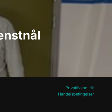
enstnål
Privatlivspolitik
Handelsbetingelser