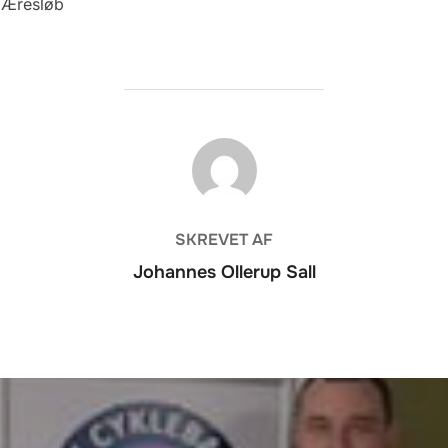
 Æresløb
FORFATTER
SKREVET AF
Johannes Ollerup Sall