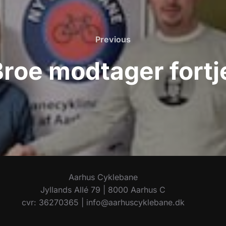
Previous
Previous
Broe modtager fortj
Aarhus Cyklebane
Jyllands Allé 79 | 8000 Aarhus C
cvr: 36270365 | info@aarhuscyklebane.dk