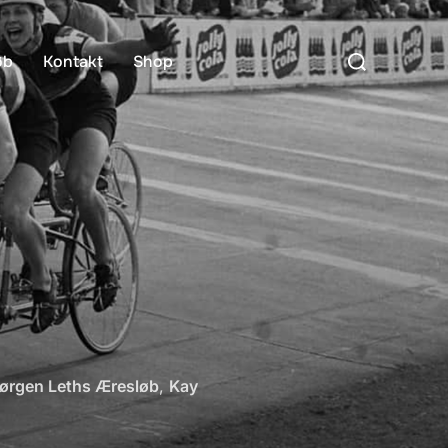
Søg
øb
Kontakt
Shop
efter:
ørgen Leths Æresløb
,
Kay