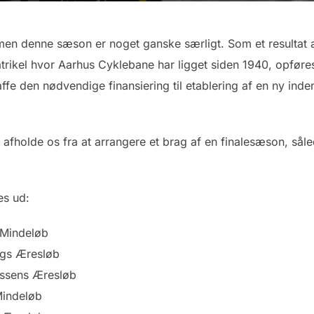
en denne sæson er noget ganske særligt. Som et resultat a
ikel hvor Aarhus Cyklebane har ligget siden 1940, opføres e
ffe den nødvendige finansiering til etablering af en ny ind
ke afholde os fra at arrangere et brag af en finalesæson, så
es ud:
 Mindeløb
rgs Æresløb
ssens Æresløb
Mindeløb