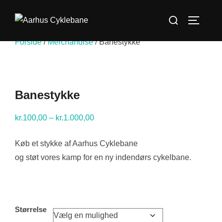
Videre
Søg
til
SLÅ NA
efter:
indhold
Forside
/
Merchandise
/ Banestykke
Banestykke
Prisinterval:
kr.
100,00
–
kr.
1.000,00
kr.100,00
Køb et stykke af Aarhus Cyklebane
til
og støt vores kamp for en ny indendørs cykelbane.
kr.1.000,00
Størrelse