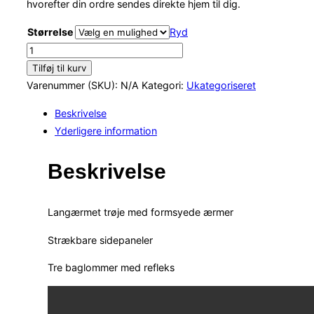
hvorefter din ordre sendes direkte hjem til dig.
Størrelse
Ryd
Biemme
Nanotech
Tilføj til kurv
Jersey
Varenummer (SKU):
N/A
Kategori:
Ukategoriseret
"Aarhus
Beskrivelse
Cyklebane"
Yderligere information
antal
Beskrivelse
Langærmet trøje med formsyede ærmer
Strækbare sidepaneler
Tre baglommer med refleks