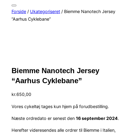
efter:
Slå
Forside
/
Ukategoriseret
/ Biemme Nanotech Jersey
navigation
i
“Aarhus Cyklebane”
sidekolonne
til/fra
Biemme Nanotech Jersey
“Aarhus Cyklebane”
kr.
650,00
Vores cykeltøj tages kun hjem på forudbestilling.
Næste ordredato er senest den
16 september 2024
.
Herefter videresendes alle ordrer til Biemme i Italien,