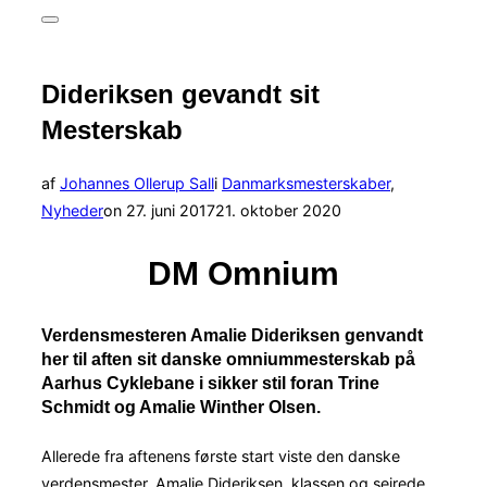
efter:
Slå
navigation
i
sidekolonne
Dideriksen gevandt sit
til/fra
Mesterskab
af
Johannes Ollerup Sall
i
Danmarksmesterskaber
,
Udgivet
Nyheder
on
27. juni 2017
21. oktober 2020
d.
DM Omnium
Verdensmesteren Amalie Dideriksen genvandt
her til aften sit danske omniummesterskab på
Aarhus Cyklebane i sikker stil foran Trine
Schmidt og Amalie Winther Olsen.
Allerede fra aftenens første start viste den danske
verdensmester, Amalie Dideriksen, klassen og sejrede