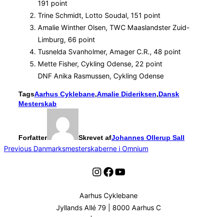
191 point
Trine Schmidt, Lotto Soudal, 151 point
Amalie Winther Olsen, TWC Maaslandster Zuid-
Limburg, 66 point
Tusnelda Svanholmer, Amager C.R., 48 point
Mette Fisher, Cykling Odense, 22 point
DNF Anika Rasmussen, Cykling Odense
Tags
Aarhus Cyklebane
,
Amalie Dideriksen
,
Dansk
Mesterskab
Forfatter
Skrevet af
Johannes Ollerup Sall
Indlægsnavigation
Previous
Previous
Danmarksmesterskaberne i Omnium
Instagram
Facebook
YouTube
Aarhus Cyklebane
Jyllands Allé 79 | 8000 Aarhus C