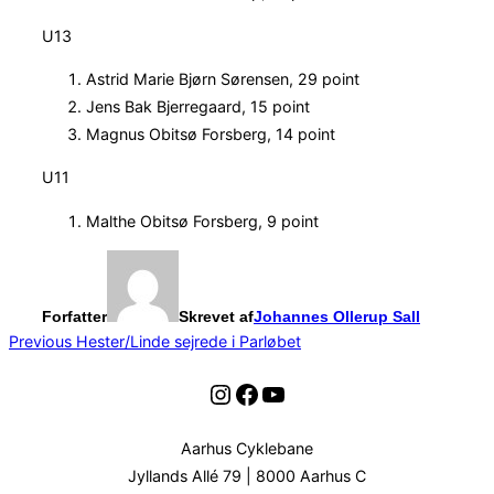
U13
Astrid Marie Bjørn Sørensen, 29 point
Jens Bak Bjerregaard, 15 point
Magnus Obitsø Forsberg, 14 point
U11
Malthe Obitsø Forsberg, 9 point
Forfatter
Skrevet af
Johannes Ollerup Sall
Indlægsnavigation
Previous
Previous
Hester/Linde sejrede i Parløbet
Instagram
Facebook
YouTube
Aarhus Cyklebane
Jyllands Allé 79 | 8000 Aarhus C