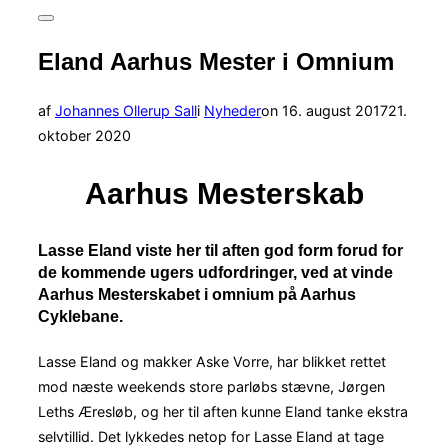
efter:
Slå
navigation
Eland Aarhus Mester i Omnium
i
sidekolonne
til/fra
Udgivet
af
Johannes Ollerup Sall
i
Nyheder
on
16. august 2017
21.
d.
oktober 2020
Aarhus Mesterskab
Lasse Eland viste her til aften god form forud for
de kommende ugers udfordringer, ved at vinde
Aarhus Mesterskabet i omnium på Aarhus
Cyklebane.
Lasse Eland og makker Aske Vorre, har blikket rettet
mod næste weekends store parløbs stævne, Jørgen
Leths Æresløb, og her til aften kunne Eland tanke ekstra
selvtillid. Det lykkedes netop for Lasse Eland at tage