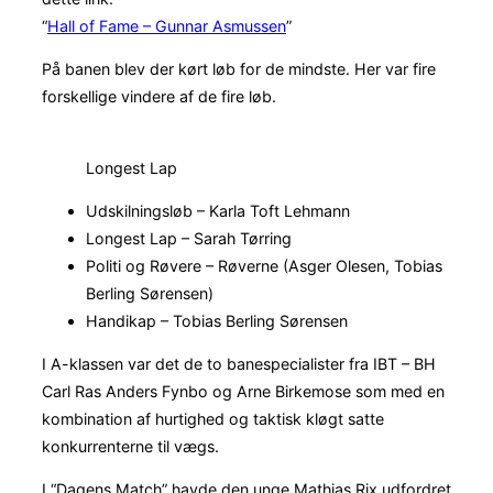
“
Hall of Fame – Gunnar Asmussen
”
På banen blev der kørt løb for de mindste. Her var fire
forskellige vindere af de fire løb.
Longest Lap
Udskilningsløb – Karla Toft Lehmann
Longest Lap – Sarah Tørring
Politi og Røvere – Røverne (Asger Olesen, Tobias
Berling Sørensen)
Handikap – Tobias Berling Sørensen
I A-klassen var det de to banespecialister fra IBT – BH
Carl Ras Anders Fynbo og Arne Birkemose som med en
kombination af hurtighed og taktisk kløgt satte
konkurrenterne til vægs.
I “Dagens Match” havde den unge Mathias Rix udfordret