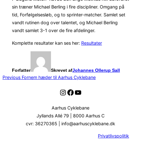
sin træner Michael Berling i fire discipliner. Omgang på
tid, Forfølgelsesløb, og to sprinter-matcher. Samlet set
vandt rutinen dog over talentet, og Michael Berling
vandt samlet 3-1 over de fire afdelinger.
Komplette resultater kan ses her:
Resultater
Forfatter
Skrevet af
Johannes Ollerup Sall
Indlægsnavigation
Previous
Previous
Fornem hæder til Aarhus Cyklebane
Instagram
Facebook
YouTube
Aarhus Cyklebane
Jyllands Allé 79 | 8000 Aarhus C
cvr: 36270365 | info@aarhuscyklebane.dk
Privatlivspolitik