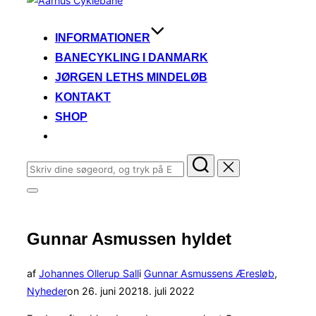
til
indhold
INFORMATIONER
BANECYKLING I DANMARK
JØRGEN LETHS MINDELØB
KONTAKT
SHOP
Søg
efter:
Slå
navigation
i
sidekolonne
Gunnar Asmussen hyldet
til/fra
af
Johannes Ollerup Sall
i
Gunnar Asmussens Æresløb
,
Udgivet
Nyheder
on
26. juni 2021
8. juli 2022
d.