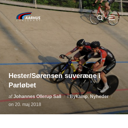
Videre
til
Søg
SLÅ NA
indhold
efter:
Hester/Sørensen suveræne i
Parløbet
af
Johannes Ollerup Sall
i
Bykamp
,
Nyheder
Udgivet
on
20. maj 2018
d.