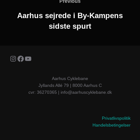
Previous
Previous
Aarhus sejrede i By-Kampens
sidste spurt
Instagram
Facebook
YouTube
Aarhus Cyklebane
Jyllands Allé 79 | 8000 Aarhus C
cvr: 36270365 | info@aarhuscyklebane.dk
Privatlivspolitik
Handelsbetingelser