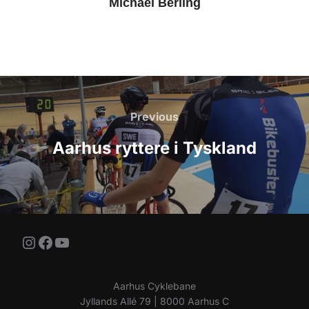
Michael Berling
Indlægsnavigation
Previous
Previous
Aarhus ryttere i Tyskland
Instagram
Facebook
YouTube
Aarhus Cyklebane
Jyllands Allé 79 | 8000 Aarhus C