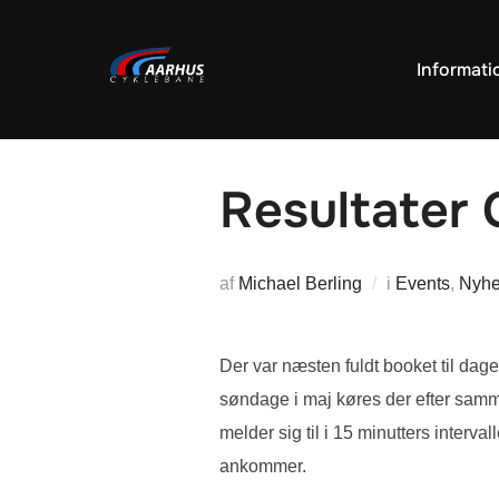
Videre
til
Informati
indhold
Resultater 
af
Michael Berling
i
Events
,
Nyhe
Der var næsten fuldt booket til da
søndage i maj køres der efter samm
melder sig til i 15 minutters interv
ankommer.