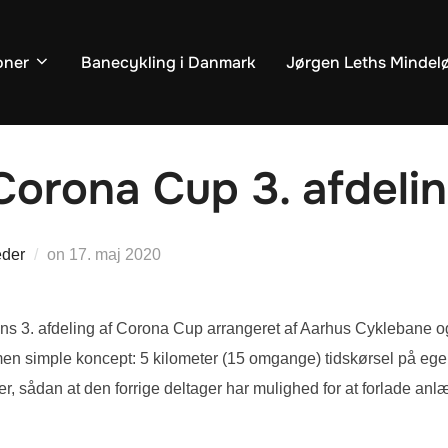
oner
Banecykling i Danmark
Jørgen Leths Mindel
Corona Cup 3. afdeli
Udgivet
der
on
17. maj 2020
d.
gens 3. afdeling af Corona Cup arrangeret af Aarhus Cyklebane o
en simple koncept: 5 kilometer (15 omgange) tidskørsel på egen
aller, sådan at den forrige deltager har mulighed for at forlade a