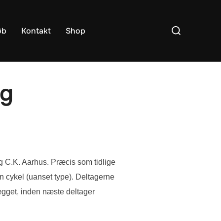
Søg
øb
Kontakt
Shop
efter:
ng
g C.K. Aarhus. Præcis som tidlige
 cykel (uanset type). Deltagerne
nlægget, inden næste deltager