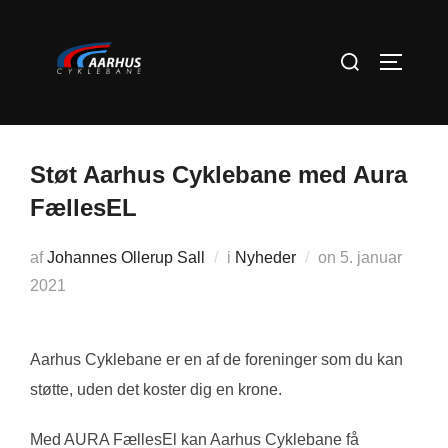
Videre
til
Søg
SLÅ NA
indhold
efter:
Støt Aarhus Cyklebane med Aura
FællesEL
Udgivet
af
Johannes Ollerup Sall
i
Nyheder
on
5. januar
d.
2021
Aarhus Cyklebane er en af de foreninger som du kan
støtte, uden det koster dig en krone.
Med AURA FællesEl kan Aarhus Cyklebane få