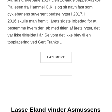
Aarhus Cyklebane 2017 Den 20-årige Jeppe Aaskov
Pallesen fra Hammel C.K. slog sit navn fast som
cyklebanens suverænt bedste rytter i 2017. I
2016 skulle man frem til årets sidste løbedag for at
bestemme hvem der løb med titlen af årets rytter, det
var ikke tilfældet i år. Selvom det ikke blev til en
topplacering ved Gert Franks …
“JEPPE AASKOV PALLESEN
LÆS MERE
Lasse Eland vinder Asmussens