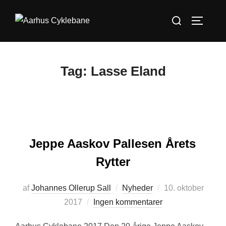
Videre
Søg
til
SLÅ NA
efter:
indhold
Tag:
Lasse Eland
Jeppe Aaskov Pallesen Årets
Rytter
Udgivet
af
Johannes Ollerup Sall
Nyheder
10. oktober
d.
2017
Ingen kommentarer