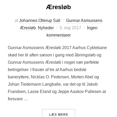
Æresløb
af
Johannes Ollerup Sall
Gunnar Asmussens
Udgivet
Æresløb
,
Nyheder
5. maj 2017
Ingen
d.
kommentarer
Gunnar Asmussens Æresløb 2017 Aarhus Cyklebane
skød her til aften sæson i gang med åbningsløb og
Gunnar Asmussens Æresløb i noget nær perfekte
betingelser. I fravær af tre af Aarhus bedste
baneryttere, Nicklas O. Pedersen, Morten Abel og
Johan Tiedemann Langballe, var det op til Jakob
Frandsen, Lasse Eland og Jeppe Aaskov Pallesen at
forsvare …
“LASSE ELAND VINDER A
LÆS MERE