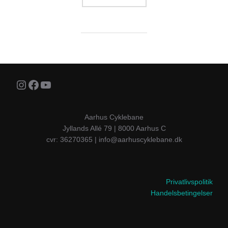
Instagram
Facebook
YouTube
Aarhus Cyklebane
Jyllands Allé 79 | 8000 Aarhus C
cvr: 36270365 | info@aarhuscyklebane.dk
Privatlivspolitik
Handelsbetingelser