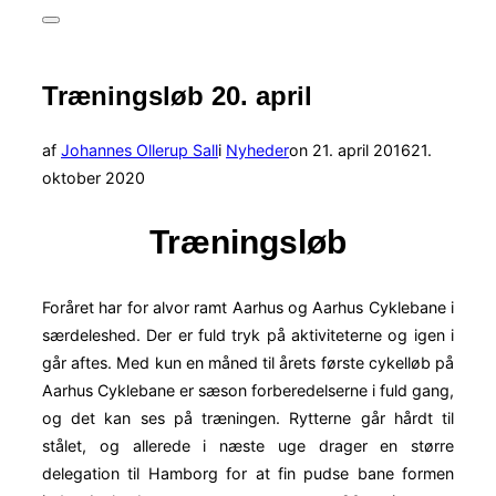
efter:
Slå
navigation
i
sidekolonne
Træningsløb 20. april
til/fra
Udgivet
af
Johannes Ollerup Sall
i
Nyheder
on
21. april 2016
21.
d.
oktober 2020
Træningsløb
Foråret har for alvor ramt Aarhus og Aarhus Cyklebane i
særdeleshed. Der er fuld tryk på aktiviteterne og igen i
går aftes. Med kun en måned til årets første cykelløb på
Aarhus Cyklebane er sæson forberedelserne i fuld gang,
og det kan ses på træningen. Rytterne går hårdt til
stålet, og allerede i næste uge drager en større
delegation til Hamborg for at fin pudse bane formen