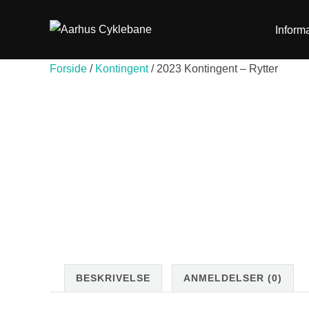
Videre
til
Inform
indhold
Forside
/
Kontingent
/ 2023 Kontingent – Rytter
BESKRIVELSE
ANMELDELSER (0)