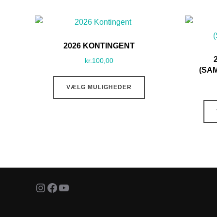
2026 KONTINGENT
kr.
100,00
(SA
Dette
VÆLG MULIGHEDER
vare
har
flere
varianter.
Mulighederne
kan
vælges
Instagram
Facebook
YouTube
på
varesiden