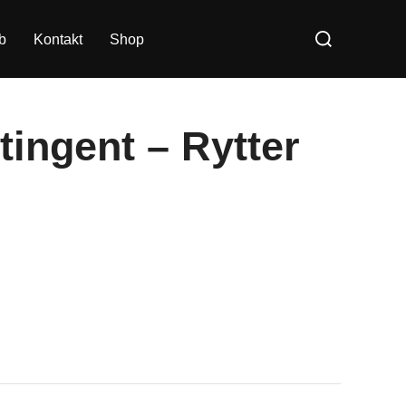
Søg
b
Kontakt
Shop
efter:
ingent – Rytter