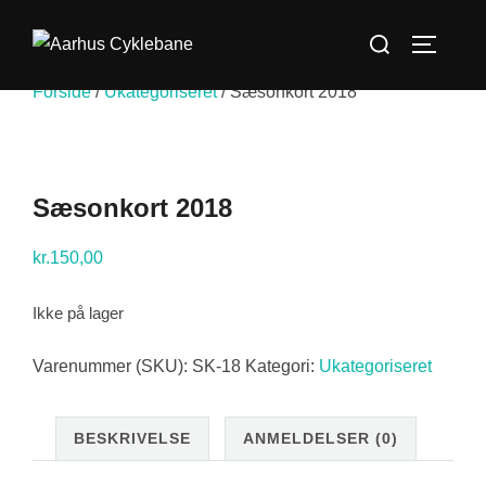
Videre
Søg
til
SLÅ NA
efter:
indhold
Forside
/
Ukategoriseret
/ Sæsonkort 2018
Sæsonkort 2018
kr.
150,00
Ikke på lager
Varenummer (SKU):
SK-18
Kategori:
Ukategoriseret
BESKRIVELSE
ANMELDELSER (0)