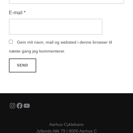
E-mail
*
Gem mit navn, mail og websted i denne browser til
næste gang jeg kommenterer.
Instagram
Facebook
YouTube
Aarhus Cyklebane
Jyllands Allé 79 | 8000 Aarhus C