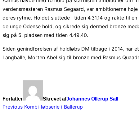
Aarhus havde med to hold på startlisten ambitioner om m
verdensmesteren Rasmus Søgaard, var ambitionerne høje efte
deres rytme. Holdet sluttede i tiden 4.31,14 og rakte til 
de unge Odense hold, og sikrede sig dermed bronze medal
sig på 5. pladsen med tiden 4.49,40.
Siden genindførelsen af holdløbs DM tilbage i 2014, har 
Langballe, Morten Abel sig til bronze med Rasmus Quaade, 
Forfatter
Skrevet af
Johannes Ollerup Sall
Indlægsnavigation
Previous
Previous
Kombi-løbserie i Ballerup