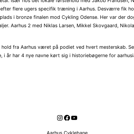
etal. Især hos det lokale førstehold med Jakob Frandsen,
r flere ugers specifik træning i Aarhus. Desværre fik holde
en plads i bronze finalen mod Cykling Odense. Her var der do
jer. Aarhus 2 med Niklas Larsen, Mikkel Skovgaard, Nikol
et hold fra Aarhus været på podiet ved hvert mesterskab. S
i år har 4 nye navne kørt sig i historiebøgerne for aarhus
Instagram
Facebook
YouTube
Aarhus Cyklebane