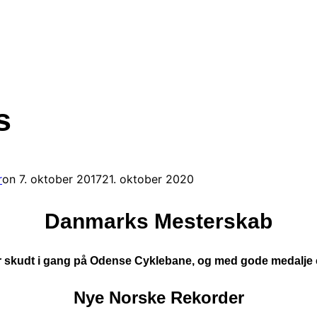
s
Udgivet
r
on
7. oktober 2017
21. oktober 2020
d.
Danmarks Mesterskab
skudt i gang på Odense Cyklebane, og med gode medalje ch
Nye Norske Rekorder