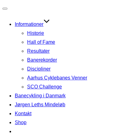
Slå
navigation
Informationer
til/fra
Historie
Hall of Fame
Resultater
Banerekorder
Discipliner
Aarhus Cyklebanes Venner
SCO Challenge
Banecykling i Danmark
Jørgen Leths Mindeløb
Kontakt
Shop