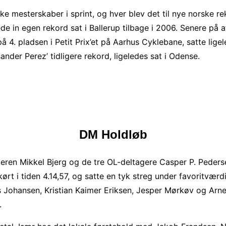
ke mesterskaber i sprint, og hver blev det til nye norske 
e in egen rekord sat i Ballerup tilbage i 2006. Senere på a
 på 4. pladsen i Petit Prix’et på Aarhus Cyklebane, satte li
nder Perez’ tidligere rekord, ligeledes sat i Odense.
DM Holdløb
teren Mikkel Bjerg og de tre OL-deltagere Casper P. Peder
n kørt i tiden 4.14,57, og satte en tyk streg under favoritvæ
us Johansen, Kristian Kaimer Eriksen, Jesper Mørkøv og Ar
.