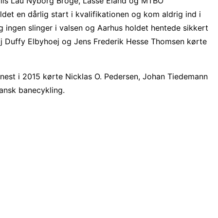
 Nils Lau Nyborg Broge, Lasse Eland og MTBO
t en dårlig start i kvalifikationen og kom aldrig ind i
g ingen slinger i valsen og Aarhus holdet hentede sikkert
aj Duffy Elbyhoej og Jens Frederik Hesse Thomsen kørte
enest i 2015 kørte Nicklas O. Pedersen, Johan Tiedemann
iansk banecykling.