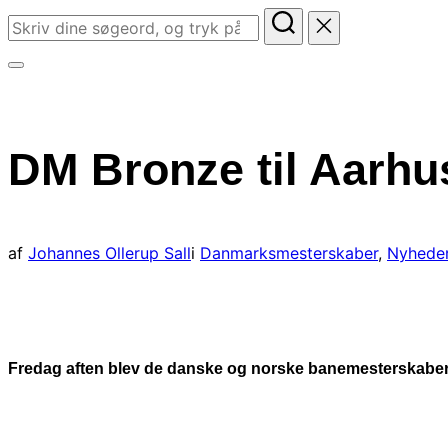
Søg
efter:
Slå
navigation
i
DM Bronze til Aarhu
sidekolonne
til/fra
af
Johannes Ollerup Sall
i
Danmarksmesterskaber
,
Nyhede
Fredag aften blev de danske og norske banemesterskaber 