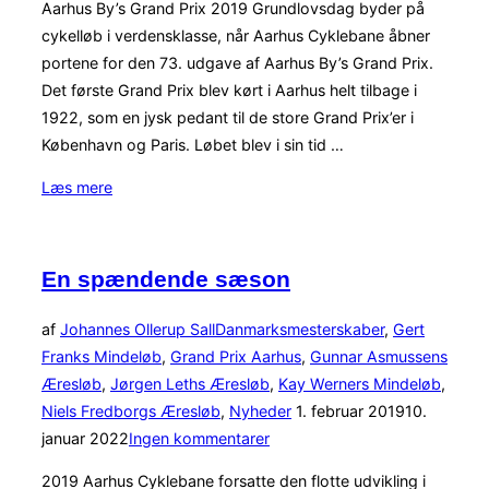
Aarhus By’s Grand Prix 2019 Grundlovsdag byder på
cykelløb i verdensklasse, når Aarhus Cyklebane åbner
portene for den 73. udgave af Aarhus By’s Grand Prix.
Det første Grand Prix blev kørt i Aarhus helt tilbage i
1922, som en jysk pedant til de store Grand Prix’er i
København og Paris. Løbet blev i sin tid …
“Grand
Læs mere
Prix
Aarhus
2019
En spændende sæson
UCI-
CL2
af
Johannes Ollerup Sall
Danmarksmesterskaber
,
Gert
–
Franks Mindeløb
,
Grand Prix Aarhus
,
Gunnar Asmussens
Information”
Æresløb
,
Jørgen Leths Æresløb
,
Kay Werners Mindeløb
,
Udgivet
Niels Fredborgs Æresløb
,
Nyheder
1. februar 2019
10.
d.
januar 2022
Ingen kommentarer
2019 Aarhus Cyklebane forsatte den flotte udvikling i