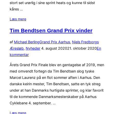
stort set urørlig i sine sprint heats og kunne til sidst
kåres …
“Ny
Læs mere
banerekord
Tim Bendtsen Grand Prix vinder
og
spændende
af
Michael Berling
Grand Prix Aarhus
,
Niels Fredborgs
finaler
Udgivet
Æresløb
,
Nyheder
4. august 2020
21. oktober 2020
En
ved
d.
kommentar
Niels
Fredbogs
Årets Grand Prix Finale blev en gentagelse af 2019, men
Æresløb
med omvendt fortegn da Tim Bendtsen slog tyske
UCI
Marcel Laurenz på en flot sommer aften i Aarhus. Den
CL2”
danske keirin mester, Tim Bendtsen, satte en tyk streg
under at han Danmarks hurtigste sprinter, og klar favorit
til de kommende Danmarksmesterskaber på Aarhus
Cyklebane 4. september. …
“Tim
Læs mere