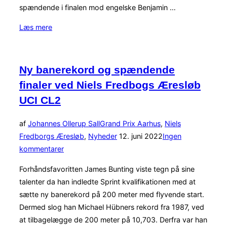
spændende i finalen mod engelske Benjamin …
“Norsk,
Læs mere
Engelsk,
Spansk
og
Ny banerekord og spændende
Danske
finaler ved Niels Fredbogs Æresløb
sejre
UCI CL2
ved
Niels
af
Johannes Ollerup Sall
Grand Prix Aarhus
,
Niels
Fredborgs
Udgivet
Fredborgs Æresløb
,
Nyheder
12. juni 2022
Ingen
Æresløb”
d.
kommentarer
Forhåndsfavoritten James Bunting viste tegn på sine
talenter da han indledte Sprint kvalifikationen med at
sætte ny banerekord på 200 meter med flyvende start.
Dermed slog han Michael Hübners rekord fra 1987, ved
at tilbagelægge de 200 meter på 10,703. Derfra var han