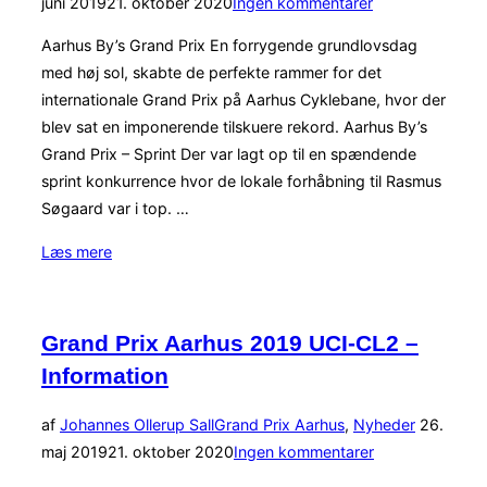
d.
juni 2019
21. oktober 2020
Ingen kommentarer
Aarhus By’s Grand Prix En forrygende grundlovsdag
med høj sol, skabte de perfekte rammer for det
internationale Grand Prix på Aarhus Cyklebane, hvor der
blev sat en imponerende tilskuere rekord. Aarhus By’s
Grand Prix – Sprint Der var lagt op til en spændende
sprint konkurrence hvor de lokale forhåbning til Rasmus
Søgaard var i top. …
“Grand
Læs mere
Prix
Aarhus
2019
Grand Prix Aarhus 2019 UCI-CL2 –
UCI-
Information
CL2
–
Udgivet
af
Johannes Ollerup Sall
Grand Prix Aarhus
,
Nyheder
26.
Resultater”
d.
maj 2019
21. oktober 2020
Ingen kommentarer