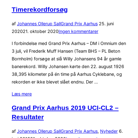
skyld
Timerekordforsøg
i
aflysning
Udgivet
af
Johannes Ollerup Sall
Grand Prix Aarhus
25. juni
af
d.
2020
21. oktober 2020
Ingen kommentarer
Grand
Prix
I forbindelse med Grand Prix Aarhus – DM i Omnium den
Aarhus”
3 juli, vil Frederik Muff Hansen (Team BHS – PL Beton
Bornholm) forsøge at slå Willy Johansens 94 år gamle
banerekord. Willy Johansen kørte den 22. august 1926
38,395 kilometer på én time på Aarhus Cyklebane, og
rekorden er ikke blevet slået endnu. Der …
“Timerekordforsøg”
Læs mere
Grand Prix Aarhus 2019 UCI-CL2 –
Resultater
Udgivet
af
Johannes Ollerup Sall
Grand Prix Aarhus
,
Nyheder
6.