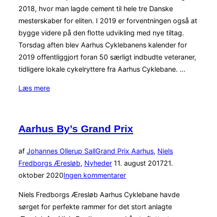
2018, hvor man lagde cement til hele tre Danske
mesterskaber for eliten. I 2019 er forventningen også at
bygge videre på den flotte udvikling med nye tiltag.
Torsdag aften blev Aarhus Cyklebanens kalender for
2019 offentliggjort foran 50 særligt indbudte veteraner,
tidligere lokale cykelryttere fra Aarhus Cyklebane. …
“En
Læs mere
spændende
sæson”
Aarhus By’s Grand Prix
af
Johannes Ollerup Sall
Grand Prix Aarhus
,
Niels
Udgivet
Fredborgs Æresløb
,
Nyheder
11. august 2017
21.
d.
oktober 2020
Ingen kommentarer
Niels Fredborgs Æresløb Aarhus Cyklebane havde
sørget for perfekte rammer for det stort anlagte