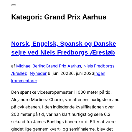
efter:
Slå
navigation
Kategori:
Grand Prix Aarhus
i
sidekolonne
til/fra
Norsk, Engelsk, Spansk og Danske
sejre ved Niels Fredborgs Æresløb
af
Michael Berling
Grand Prix Aarhus
,
Niels Fredborgs
Udgivet
Æresløb
,
Nyheder
6. juni 2023
6. juni 2023
Ingen
d.
kommentarer
Den spanske viceeuropamester i 1000 meter på tid,
Alejandro Martinez Chorro, var aftenens hurtigste mand
på cyklebanen. I den indledende kvalifikationen over
200 meter på tid, var han klart hurtigst og sølle 0,2
sekund fra James Buntings banerekord. Efter at være
gledet lige gennem kvart- og semifinalerne, blev det