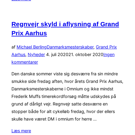
Bendtsen
Grand
Prix
Regnvejr skyld i aflysning af Grand
vinder”
Prix Aarhus
af
Michael Berling
Danmarksmesterskaber
,
Grand Prix
Udgivet
Aarhus
,
Nyheder
4. juli 2020
21. oktober 2020
Ingen
d.
kommentarer
Den danske sommer viste sig desværre fra sin mindre
smukke side fredag aften, hvor årets Grand Prix Aarhus,
Danmarksmesterskaberne i Omnium og ikke mindst
Frederik Muffs timerekordforsøg måtte udskydes på
grund af dårligt vejr. Regnvejr satte desværre en
stopper både for alt cykelløb fredag, hvor der ellers
skulle have været DM i omnium for herre …
“Regnvejr
Læs mere