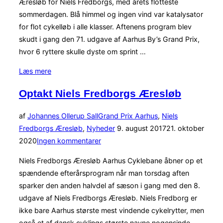
Æresløb for Niels Fredborgs, med årets flotteste
sommerdagen. Blå himmel og ingen vind var katalysator
for flot cykelløb i alle klasser. Aftenens program blev
skudt i gang den 71. udgave af Aarhus By’s Grand Prix,
hvor 6 ryttere skulle dyste om sprint …
“Aarhus
Læs mere
By’s
Optakt Niels Fredborgs Æresløb
Grand
Prix”
af
Johannes Ollerup Sall
Grand Prix Aarhus
,
Niels
Udgivet
Fredborgs Æresløb
,
Nyheder
9. august 2017
21. oktober
d.
2020
Ingen kommentarer
Niels Fredborgs Æresløb Aarhus Cyklebane åbner op et
spændende efterårsprogram når man torsdag aften
sparker den anden halvdel af sæson i gang med den 8.
udgave af Niels Fredborgs Æresløb. Niels Fredborg er
ikke bare Aarhus største mest vindende cykelrytter, men
også et af dansk cyklings største navne nogensinde.